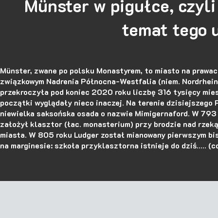
Münster w pigułce, czyli
temat tego u
Münster, zwane po polsku Monastyrem, to miasto na prawa
związkowym Nadrenia Północna-Westfalia (niem. Nordrhein
przekroczyła pod koniec 2020 roku liczbę 316 tysięcy mi
początki wyglądały nieco inaczej. Na terenie dzisiejszego 
niewielka saksońska osada o nazwie Mimigernaford. W 793 r
założył klasztor (łac. monasterium) przy brodzie nad rzek
miasta. W 805 roku Ludger został mianowany pierwszym bi
na marginesie: szkoła przyklasztorna istnieje do dziś..... (cd