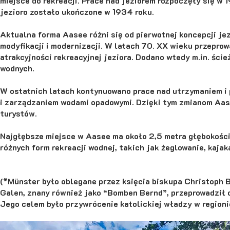
miejsce do rekreacji. Prace nad jeziorem rozpoczęły się w 
jezioro zostało ukończone w 1934 roku.
Aktualna forma Aasee różni się od pierwotnej koncepcji jez
modyfikacji i modernizacji. W latach 70. XX wieku przepro
atrakcyjności rekreacyjnej jeziora. Dodano wtedy m.in. ście
wodnych.
W ostatnich latach kontynuowano prace nad utrzymaniem i 
i zarządzaniem wodami opadowymi. Dzięki tym zmianom Aase
turystów.
Najgłębsze miejsce w Aasee ma około 2,5 metra głębokości. 
różnych form rekreacji wodnej, takich jak żeglowanie, kaja
(*Münster było oblegane przez księcia biskupa Christoph 
Galen, znany również jako “Bomben Bernd”, przeprowadził 
Jego celem było przywrócenie katolickiej władzy w regioni